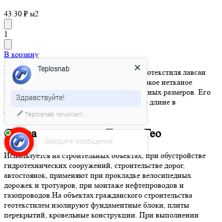
43.30 ₽ м2
1
В корзину
Teplosnab
Исходные материалы для изготовления геотекстиля лавсан
гео – полимеры и штапельное волокно. Такое нетканое
геополотно выпускается в рулонах различных размеров. Его
Здравствуйте!
можно подобрать как по ширине, так и по длине в
соответствии со сферой применения.
Teplosnab
печатает...
Сфера применения Лавсан Гео
Введите сообщение
Используется на строительных объектах, при обустройстве
гидротехнических сооружений, строительстве дорог,
автостоянок, применяют при прокладке велосипедных
дорожек и тротуаров, при монтаже нефтепроводов и
газопроводов.На объектах гражданского строительства
геотекстилем изолируют фундаментные блоки, плиты
перекрытий, кровельные конструкции. При выполнении