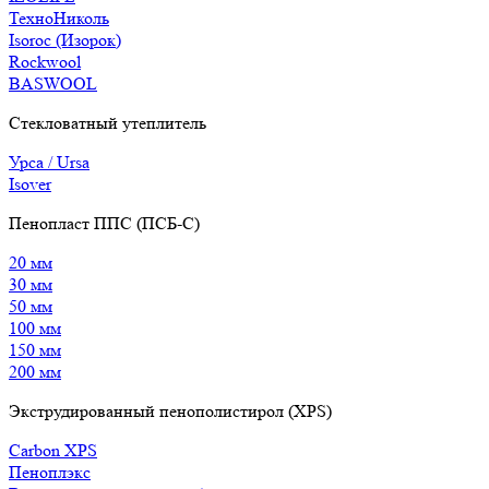
ТехноНиколь
Isoroc (Изорок)
Rockwool
BASWOOL
Стекловатный утеплитель
Урса / Ursa
Isover
Пенопласт ППС (ПСБ-С)
20 мм
30 мм
50 мм
100 мм
150 мм
200 мм
Экструдированный пенополистирол (XPS)
Carbon XPS
Пеноплэкс