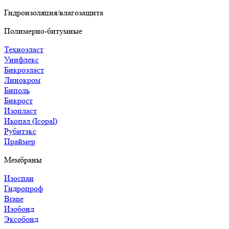
Гидроизоляция/влагозащита
Полимерно-битумные
Техноэласт
Унифлекс
Бикроэласт
Линокром
Биполь
Бикрост
Изопласт
Икопал (Icopal)
Рубитэкс
Праймер
Мембраны
Изоспан
Гидропроф
Brane
Изобонд
Эксобонд