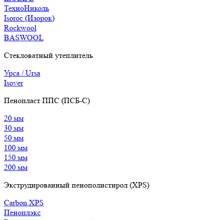
ТехноНиколь
Isoroc (Изорок)
Rockwool
BASWOOL
Стекловатный утеплитель
Урса / Ursa
Isover
Пенопласт ППС (ПСБ-С)
20 мм
30 мм
50 мм
100 мм
150 мм
200 мм
Экструдированный пенополистирол (XPS)
Carbon XPS
Пеноплэкс