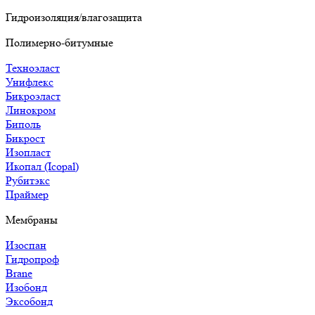
Гидроизоляция/влагозащита
Полимерно-битумные
Техноэласт
Унифлекс
Бикроэласт
Линокром
Биполь
Бикрост
Изопласт
Икопал (Icopal)
Рубитэкс
Праймер
Мембраны
Изоспан
Гидропроф
Brane
Изобонд
Эксобонд