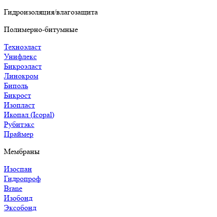
Гидроизоляция/влагозащита
Полимерно-битумные
Техноэласт
Унифлекс
Бикроэласт
Линокром
Биполь
Бикрост
Изопласт
Икопал (Icopal)
Рубитэкс
Праймер
Мембраны
Изоспан
Гидропроф
Brane
Изобонд
Эксобонд