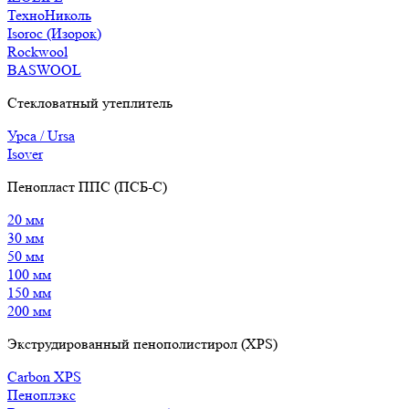
ТехноНиколь
Isoroc (Изорок)
Rockwool
BASWOOL
Стекловатный утеплитель
Урса / Ursa
Isover
Пенопласт ППС (ПСБ-С)
20 мм
30 мм
50 мм
100 мм
150 мм
200 мм
Экструдированный пенополистирол (XPS)
Carbon XPS
Пеноплэкс