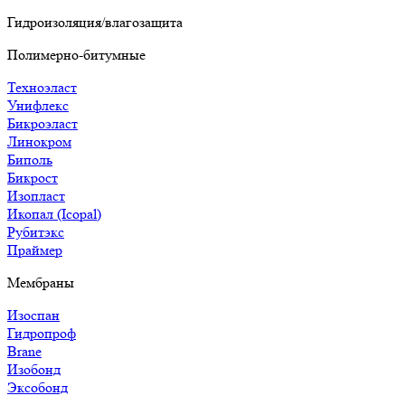
Гидроизоляция/влагозащита
Полимерно-битумные
Техноэласт
Унифлекс
Бикроэласт
Линокром
Биполь
Бикрост
Изопласт
Икопал (Icopal)
Рубитэкс
Праймер
Мембраны
Изоспан
Гидропроф
Brane
Изобонд
Эксобонд