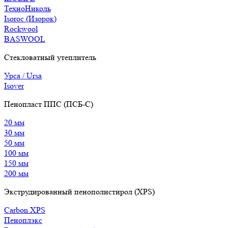
ТехноНиколь
Isoroc (Изорок)
Rockwool
BASWOOL
Стекловатный утеплитель
Урса / Ursa
Isover
Пенопласт ППС (ПСБ-С)
20 мм
30 мм
50 мм
100 мм
150 мм
200 мм
Экструдированный пенополистирол (XPS)
Carbon XPS
Пеноплэкс