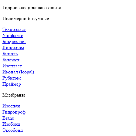
Гидроизоляция/влагозащита
Полимерно-битумные
Техноэласт
Унифлекс
Бикроэласт
Линокром
Биполь
Бикрост
Изопласт
Икопал (Icopal)
Рубитэкс
Праймер
Мембраны
Изоспан
Гидропроф
Brane
Изобонд
Эксобонд