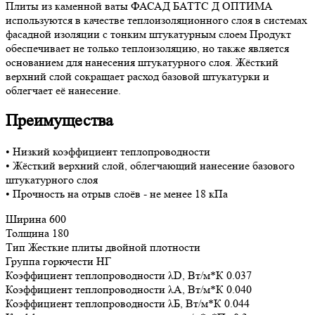
Плиты из каменной ваты ФАСАД БАТТС Д ОПТИМА
используются в качестве теплоизоляционного слоя в системах
фасадной изоляции с тонким штукатурным слоем Продукт
обеспечивает не только теплоизоляцию, но также является
основанием для нанесения штукатурного слоя. Жёсткий
верхний слой сокращает расход базовой штукатурки и
облегчает её нанесение.
Преимущества
• Низкий коэффициент теплопроводности
• Жёсткий верхний слой, облегчающий нанесение базового
штукатурного слоя
• Прочность на отрыв слоёв - не менее 18 кПа
Ширина
600
Толщина
180
Тип
Жесткие плиты двойной плотности
Группа горючести
НГ
Коэффициент теплопроводности λD, Вт/м*К
0.037
Коэффициент теплопроводности λА, Вт/м*К
0.040
Коэффициент теплопроводности λБ, Вт/м*К
0.044