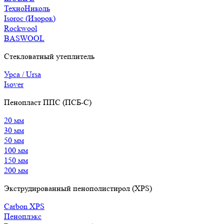
ТехноНиколь
Isoroc (Изорок)
Rockwool
BASWOOL
Стекловатный утеплитель
Урса / Ursa
Isover
Пенопласт ППС (ПСБ-С)
20 мм
30 мм
50 мм
100 мм
150 мм
200 мм
Экструдированный пенополистирол (XPS)
Carbon XPS
Пеноплэкс