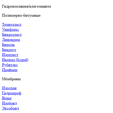
Гидроизоляция/влагозащита
Полимерно-битумные
Техноэласт
Унифлекс
Бикроэласт
Линокром
Биполь
Бикрост
Изопласт
Икопал (Icopal)
Рубитэкс
Праймер
Мембраны
Изоспан
Гидропроф
Brane
Изобонд
Эксобонд