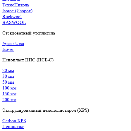
ТехноНиколь
Isoroc (Изорок)
Rockwool
BASWOOL
Стекловатный утеплитель
Урса / Ursa
Isover
Пенопласт ППС (ПСБ-С)
20 мм
30 мм
50 мм
100 мм
150 мм
200 мм
Экструдированный пенополистирол (XPS)
Carbon XPS
Пеноплэкс