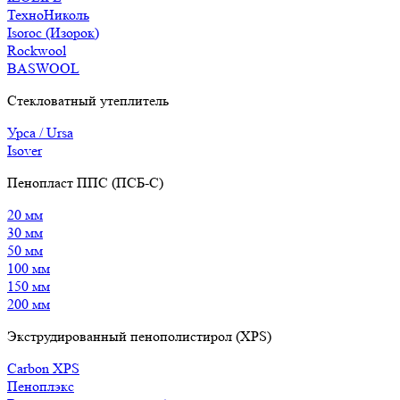
ТехноНиколь
Isoroc (Изорок)
Rockwool
BASWOOL
Стекловатный утеплитель
Урса / Ursa
Isover
Пенопласт ППС (ПСБ-С)
20 мм
30 мм
50 мм
100 мм
150 мм
200 мм
Экструдированный пенополистирол (XPS)
Carbon XPS
Пеноплэкс