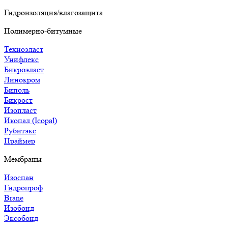
Гидроизоляция/влагозащита
Полимерно-битумные
Техноэласт
Унифлекс
Бикроэласт
Линокром
Биполь
Бикрост
Изопласт
Икопал (Icopal)
Рубитэкс
Праймер
Мембраны
Изоспан
Гидропроф
Brane
Изобонд
Эксобонд