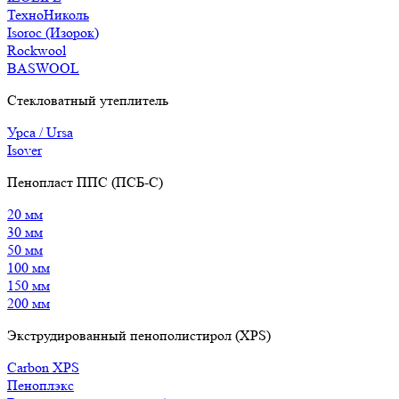
ТехноНиколь
Isoroc (Изорок)
Rockwool
BASWOOL
Стекловатный утеплитель
Урса / Ursa
Isover
Пенопласт ППС (ПСБ-С)
20 мм
30 мм
50 мм
100 мм
150 мм
200 мм
Экструдированный пенополистирол (XPS)
Carbon XPS
Пеноплэкс