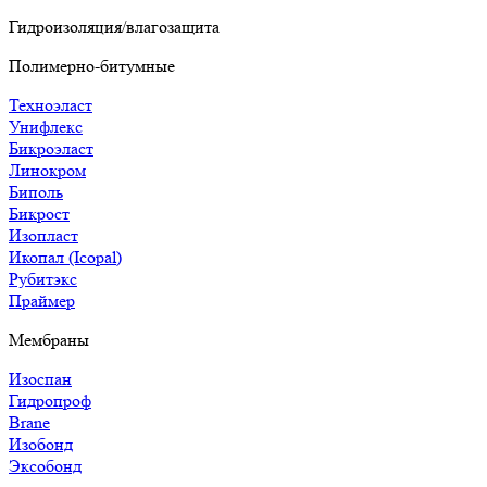
Гидроизоляция/влагозащита
Полимерно-битумные
Техноэласт
Унифлекс
Бикроэласт
Линокром
Биполь
Бикрост
Изопласт
Икопал (Icopal)
Рубитэкс
Праймер
Мембраны
Изоспан
Гидропроф
Brane
Изобонд
Эксобонд