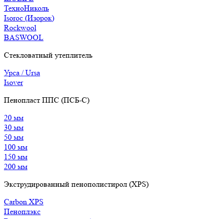
ТехноНиколь
Isoroc (Изорок)
Rockwool
BASWOOL
Стекловатный утеплитель
Урса / Ursa
Isover
Пенопласт ППС (ПСБ-С)
20 мм
30 мм
50 мм
100 мм
150 мм
200 мм
Экструдированный пенополистирол (XPS)
Carbon XPS
Пеноплэкс