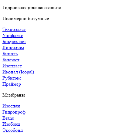
Гидроизоляция/влагозащита
Полимерно-битумные
Техноэласт
Унифлекс
Бикроэласт
Линокром
Биполь
Бикрост
Изопласт
Икопал (Icopal)
Рубитэкс
Праймер
Мембраны
Изоспан
Гидропроф
Brane
Изобонд
Эксобонд