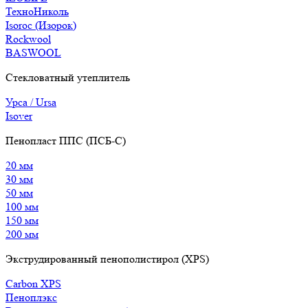
ТехноНиколь
Isoroc (Изорок)
Rockwool
BASWOOL
Стекловатный утеплитель
Урса / Ursa
Isover
Пенопласт ППС (ПСБ-С)
20 мм
30 мм
50 мм
100 мм
150 мм
200 мм
Экструдированный пенополистирол (XPS)
Carbon XPS
Пеноплэкс