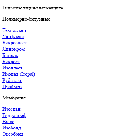
Гидроизоляция/влагозащита
Полимерно-битумные
Техноэласт
Унифлекс
Бикроэласт
Линокром
Биполь
Бикрост
Изопласт
Икопал (Icopal)
Рубитэкс
Праймер
Мембраны
Изоспан
Гидропроф
Brane
Изобонд
Эксобонд