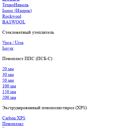
ТехноНиколь
Isoroc (Изорок)
Rockwool
BASWOOL
Стекловатный утеплитель
Урса / Ursa
Isover
Пенопласт ППС (ПСБ-С)
20 мм
30 мм
50 мм
100 мм
150 мм
200 мм
Экструдированный пенополистирол (XPS)
Carbon XPS
Пеноплэкс