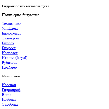
Гидроизоляция/влагозащита
Полимерно-битумные
Техноэласт
Унифлекс
Бикроэласт
Линокром
Биполь
Бикрост
Изопласт
Икопал (Icopal)
Рубитэкс
Праймер
Мембраны
Изоспан
Гидропроф
Brane
Изобонд
Эксобонд