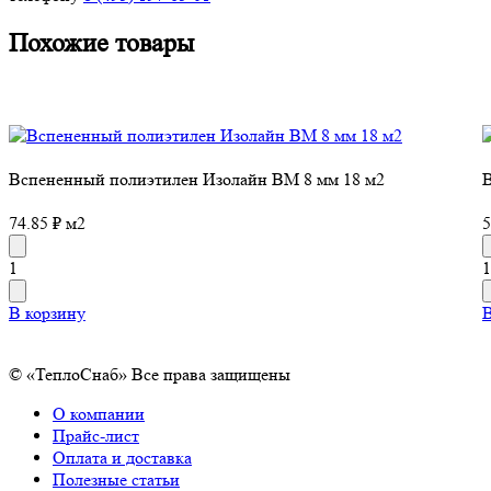
Похожие товары
Вспененный полиэтилен Изолайн ВМ 8 мм 18 м2
В
74.85 ₽ м2
5
1
1
В корзину
В
© «ТеплоСнаб» Все права защищены
О компании
Прайс-лист
Оплата и доставка
Полезные статьи