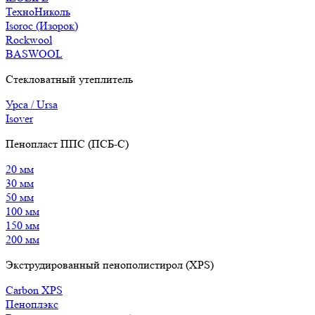
ТехноНиколь
Isoroc (Изорок)
Rockwool
BASWOOL
Стекловатный утеплитель
Урса / Ursa
Isover
Пенопласт ППС (ПСБ-С)
20 мм
30 мм
50 мм
100 мм
150 мм
200 мм
Экструдированный пенополистирол (XPS)
Carbon XPS
Пеноплэкс