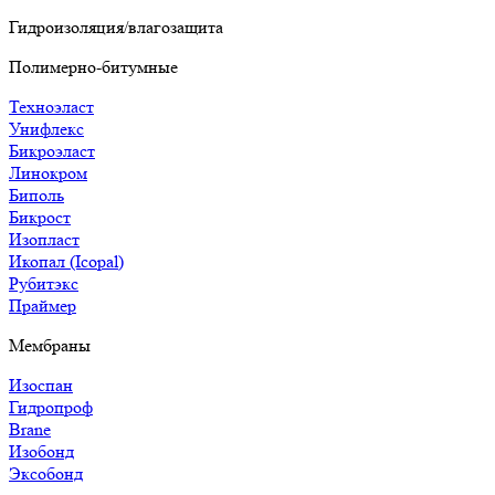
Гидроизоляция/влагозащита
Полимерно-битумные
Техноэласт
Унифлекс
Бикроэласт
Линокром
Биполь
Бикрост
Изопласт
Икопал (Icopal)
Рубитэкс
Праймер
Мембраны
Изоспан
Гидропроф
Brane
Изобонд
Эксобонд