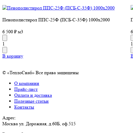
Пенополистирол ППС-25Ф (ПСБ-С-35Ф) 1000х2000
П
6 500 ₽ м3
6
1
1
В корзину
В
© «ТеплоСнаб» Все права защищены
О компании
Прайс-лист
Оплата и доставка
Полезные статьи
Контакты
Адрес:
Москва ул. Дорожная, д.60Б, оф.515