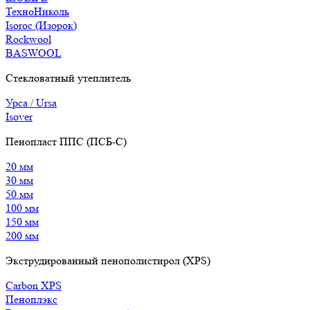
ТехноНиколь
Isoroc (Изорок)
Rockwool
BASWOOL
Стекловатный утеплитель
Урса / Ursa
Isover
Пенопласт ППС (ПСБ-С)
20 мм
30 мм
50 мм
100 мм
150 мм
200 мм
Экструдированный пенополистирол (XPS)
Carbon XPS
Пеноплэкс