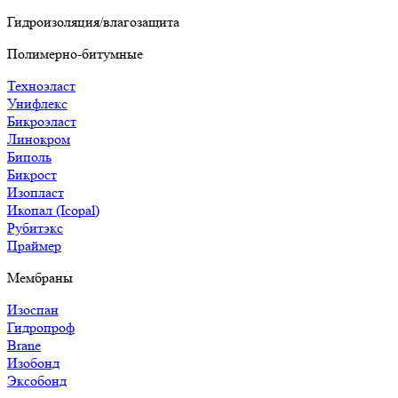
Гидроизоляция/влагозащита
Полимерно-битумные
Техноэласт
Унифлекс
Бикроэласт
Линокром
Биполь
Бикрост
Изопласт
Икопал (Icopal)
Рубитэкс
Праймер
Мембраны
Изоспан
Гидропроф
Brane
Изобонд
Эксобонд