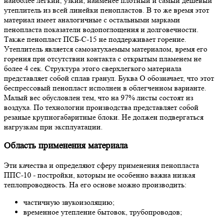
наиболее легкий, узкий, наименее плотный и самый дешевый
утеплитель из всей линейки пенопластов. В то же время этот
материал имеет аналогичные с остальными марками
пенопласта показатели водопоглощения и долговечности.
Также пенопласт ПСБ-С-15 не поддерживает горение.
Утеплитель является самозатухаемым материалом, время его
горения при отсутствии контакта с открытым пламенем не
более 4 сек. Структура этого сверхлегкого материала
представляет собой сплав гранул. Буква О обозначает, что этот
беспрессовый пенопласт исполнен в облегченном варианте.
Малый вес обусловлен тем, что на 97% листы состоят из
воздуха. По технологии производства представляет собой
резаные крупногабаритные блоки. Не должен подвергаться
нагрузкам при эксплуатации.
Область применения материала
Эти качества и определяют сферу применения пенопласта
ППС-10 - постройки, которым не особенно важна низкая
теплопроводность. На его основе можно производить:
частичную звукоизоляцию;
временное утепление бытовок, трубопроводов;