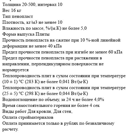
Толщина
20-500, интервал 10
Вес
16 кг
Тип
пенопласт
Плотность, кг/м3
не менее 10
Влажность по массе, %/(м.К)
не более 5,0
Форма выпуска
Плиты
Прочность пенопласта на сжатие при 10 %-ной линейной
деформации
не менее 40 кПа
Предел прочности пенопласта при изгибе
не менее 60 кПа
Предел прочности пенопласта при растяжении в
направлении, перпендикулярном поверхности
не
нормируется
Теплопроводность плит в сухом состоянии при температуре
(10 ± 1) °С (283 К)
не более 0,041 Вт/(м∙К)
Теплопроводность плит в сухом состоянии при температуре
(25 ± 5) °С (298 К)
не более 0,044 Вт/(м∙К)
Водопоглощение по объему, за 24 ч
не более 4,0%
Время самостоятельного горения
не более 4 сек
Виды работ
Для кровли, Для стен,
Оплата стройматериалов
Оплата принимается только в рублях по безналичному
расчету.